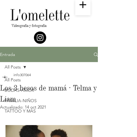
Videografía y fotografía
Entrada
All Posts
info307064
All Posts
Los 3 besos de mamá · Telma y
BODAS-AMOR
Liam
FAMILIA-NIÑOS
Actualizado:
14 oct 2021
TATTOO Y MÁS