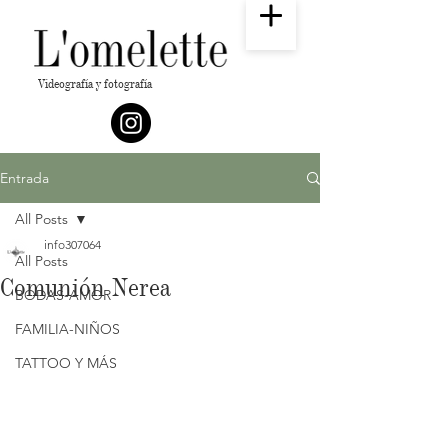
Videografía y fotografía
Entrada
All Posts
info307064
All Posts
Comunión Nerea
BODAS-AMOR
FAMILIA-NIÑOS
TATTOO Y MÁS